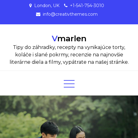
Skip
London, UK
+1-541-754-3010
to
info@creativthemes.com
content
Vmarlen
Tipy do záhradky, recepty na vynikajúce torty,
koláče i slané pokrmy, recenzie na najnovšie
literárne diela a filmy, vypátrate na našej stránke.