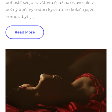
pohostiť svoju návštevu či už na oslave, ale v
bežný deň. Výhodou kysnutého koláča je, že
nemusí byť […]
Read More