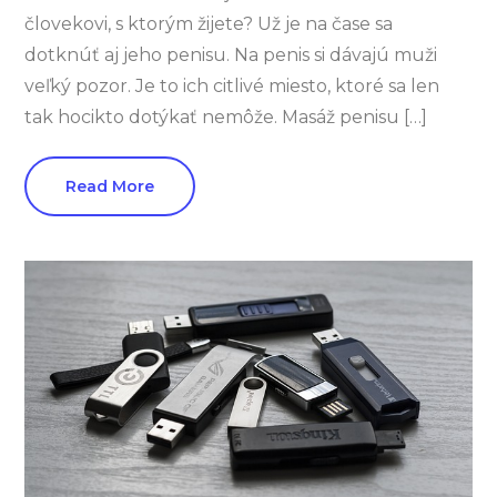
človekovi, s ktorým žijete? Už je na čase sa
dotknúť aj jeho penisu. Na penis si dávajú muži
veľký pozor. Je to ich citlivé miesto, ktoré sa len
tak hocikto dotýkať nemôže. Masáž penisu […]
Read More