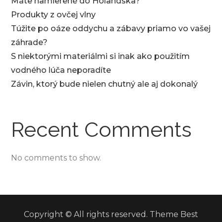
Máte namierené do Holandska?
Produkty z ovčej vlny
Túžite po oáze oddychu a zábavy priamo vo vašej
záhrade?
S niektorými materiálmi si inak ako použitím
vodného lúča neporadíte
Závin, ktorý bude nielen chutný ale aj dokonalý
Recent Comments
No comments to show.
Copyright © All rights reserved. Theme Best