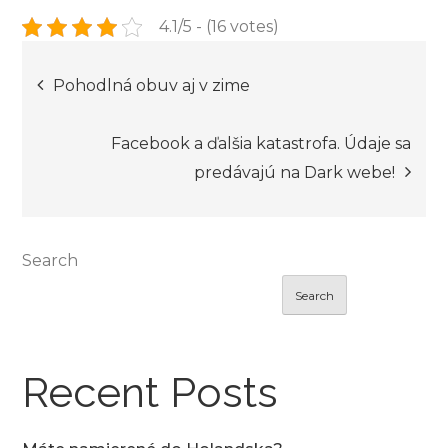
4.1/5 - (16 votes)
Post
Pohodlná obuv aj v zime
navigation
Facebook a ďalšia katastrofa. Údaje sa
predávajú na Dark webe!
Search
Search
Recent Posts