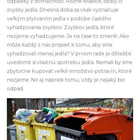
odpadky z domácnosti. Rôzne krabice, obaly či
zvyšky jedla. Dnešná doba sa však vyznačuje
veľkým plytvaním jedla v podobe častého
vyhadzovania zvyškov. Zvyškov jedla, ktoré
nezjeme vyhadzujeme. Je na čase to zmeniť. Ako
môže každý z nás prispieť k tomu, aby sme
vyhadzovali menej jedla? V prvom rade je dôležité
uvedomiť si vlastnú spotrebu jedla. Nemali by sme
zbytočne kupovať veľké množstvo potravín, ktoré
nezjeme. No aj napriek tomu, vždy je nejaký bio
odpad.