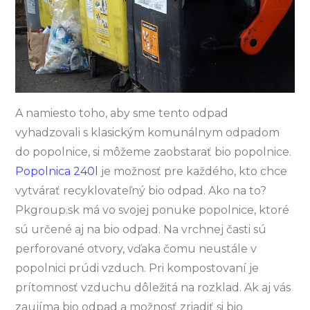
A namiesto toho, aby sme tento odpad
vyhadzovali s klasickým komunálnym odpadom
do popolnice, si môžeme zaobstarať bio popolnice.
Popolnica 240l
je možnosť pre každého, kto chce
vytvárať recyklovateľný bio odpad. Ako na to?
Pkgroup.sk má vo svojej ponuke popolnice, ktoré
sú určené aj na bio odpad. Na vrchnej časti sú
perforované otvory, vďaka čomu neustále v
popolnici prúdi vzduch. Pri kompostovaní je
prítomnosť vzduchu dôležitá na rozklad.
Ak aj vás
zaujíma bio odpad a možnosť zriadiť si bio