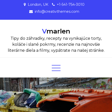
Skip
London, UK
+1-541-754-3010
to
info@creativthemes.com
content
Vmarlen
Tipy do záhradky, recepty na vynikajúce torty,
koláče i slané pokrmy, recenzie na najnovšie
literárne diela a filmy, vypátrate na našej stránke.