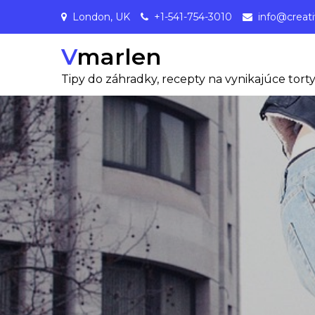
Skip
London, UK
+1-541-754-3010
info@creat
to
content
Vmarlen
Tipy do záhradky, recepty na vynikajúce torty,