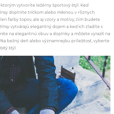
ktorým vytvoríte ležérny športový štýl. Keď
ínsy doplníte tričkom alebo mikinou v rôznych
en farby topov, ale aj vzory a motívy, čím budete
žínsy vytvárajú elegantný dojem a keď ich zladíte s
nite na elegantnú obuv a doplnky a môžete vyraziť na
ý. Na bežný deň alebo významnejšiu príležitosť, vyberte
itý štýl.