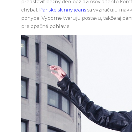
predstaviť bežný deň bez džínsov a tento kom
chýbal.
Pánske skinny jeans
sa vyznačujú mäkko
pohybe. Výborne tvarujú postavu, takže aj páni
pre opačné pohlavie.