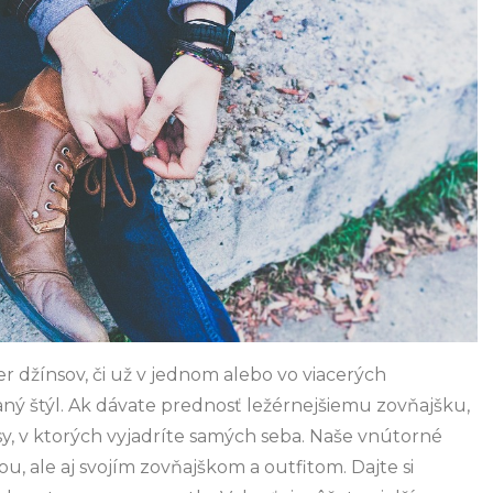
 džínsov, či už v jednom alebo vo viacerých
aný štýl. Ak dávate prednosť ležérnejšiemu zovňajšku,
y, v ktorých vyjadríte samých seba. Naše vnútorné
, ale aj svojím zovňajškom a outfitom. Dajte si