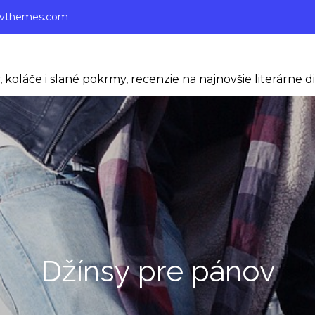
ivthemes.com
 koláče i slané pokrmy, recenzie na najnovšie literárne di
Džínsy pre pánov