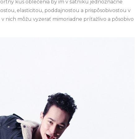
fortný kus oblečenia by im v šatníku jednoznačne
sťou, elasticitou, poddajnosťou a prispôsobivosťou v
 v nich môžu vyzerať mimoriadne príťažlivo a pôsobivo