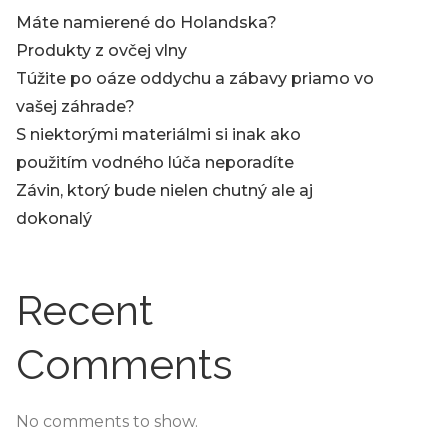
Máte namierené do Holandska?
Produkty z ovčej vlny
Túžite po oáze oddychu a zábavy priamo vo
vašej záhrade?
S niektorými materiálmi si inak ako
použitím vodného lúča neporadíte
Závin, ktorý bude nielen chutný ale aj
dokonalý
Recent
Comments
No comments to show.