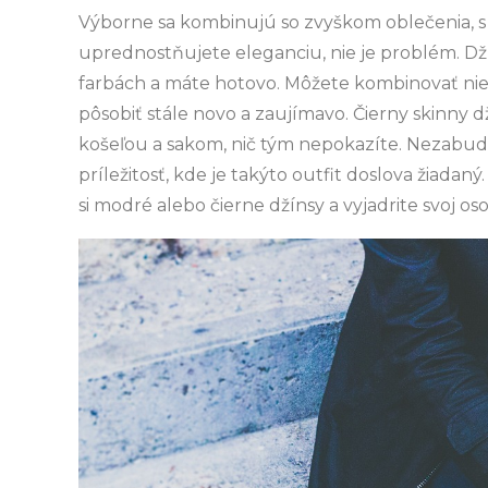
Výborne sa kombinujú so zvyškom oblečenia, s 
uprednostňujete eleganciu, nie je problém. Dž
farbách a máte hotovo. Môžete kombinovať niel
pôsobiť stále novo a zaujímavo. Čierny skinny d
košeľou a sakom, nič tým nepokazíte. Nezabud
príležitosť, kde je takýto outfit doslova žiadan
si modré alebo čierne džínsy a vyjadrite svoj osob