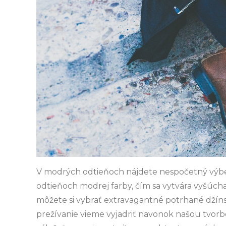
V modrých odtieňoch nájdete nespočetný výber
odtieňoch modrej farby, čím sa vytvára vyšúch
môžete si vybrať extravagantné potrhané džíns
prežívanie vieme vyjadriť navonok našou tvorbou