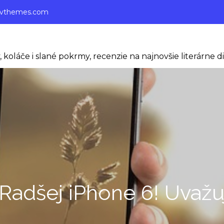
ivthemes.com
 koláče i slané pokrmy, recenzie na najnovšie literárne di
Radšej iPhone 6! Uvaž