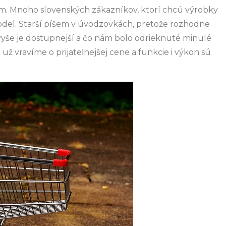
m. Mnoho slovenských zákazníkov, ktorí chcú výrobky
model. Starší píšem v úvodzovkách, pretože rozhodne
avyše je dostupnejší a čo nám bolo odrieknuté minulé
 už vravíme o prijateľnejšej cene a funkcie i výkon sú