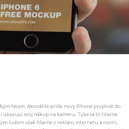
ľkým hitom. Akonáhle príde nový iPhone prvýkrát do
orí ukazujú svoj nákup na kameru. Týka sa to hlavne
ým ľuďom však hlavne z reklám, internetu a novín,