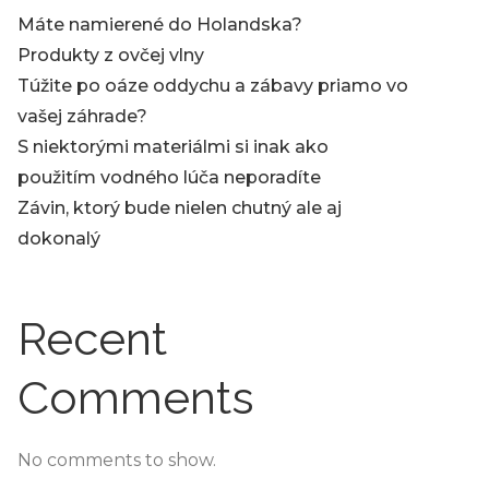
Máte namierené do Holandska?
Produkty z ovčej vlny
Túžite po oáze oddychu a zábavy priamo vo
vašej záhrade?
S niektorými materiálmi si inak ako
použitím vodného lúča neporadíte
Závin, ktorý bude nielen chutný ale aj
dokonalý
Recent
Comments
No comments to show.