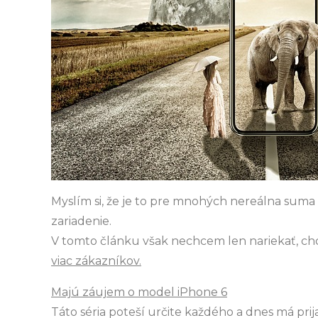
Myslím si, že je to pre mnohých nereálna suma p
zariadenie.
V tomto článku však nechcem len nariekať, 
viac zákazníkov.
Majú záujem o model iPhone 6
Táto séria poteší určite každého a dnes má prij