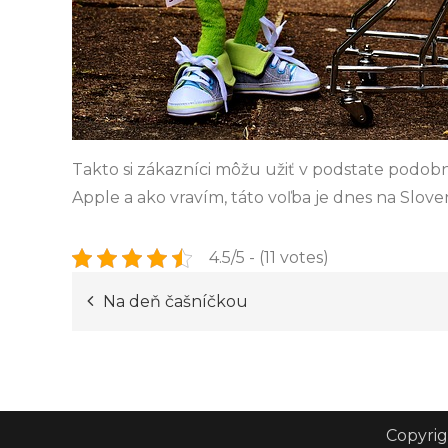
Takto si zákazníci môžu užiť v podstate podo
Apple a ako vravím, táto voľba je dnes na Sloven
4.5/5 - (11 votes)
Post
Na deň čašníčkou
navigation
Copyrig