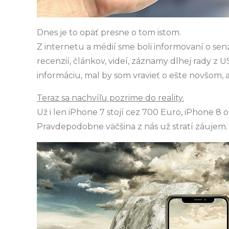
Dnes je to opäť presne o tom istom.
Z internetu a médií sme boli informovaní o senz
recenzií, článkov, videí, záznamy dlhej rady 
informáciu, mal by som vravieť o ešte novšom,
Teraz sa nachvíľu pozrime do reality.
Už i len iPhone 7 stojí cez 700 Euro, iPhone 8 o
Pravdepodobne väčšina z nás už stratí záujem.