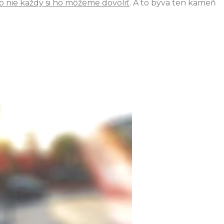
o nie každý si ho môžeme dovoliť
. A to býva ten kameň