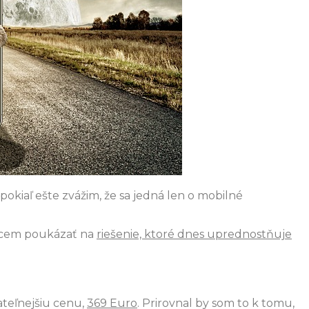
okiaľ ešte zvážim, že sa jedná len o mobilné
chcem poukázať na
riešenie, ktoré dnes uprednostňuje
ateľnejšiu cenu,
369 Euro
. Prirovnal by som to k tomu,