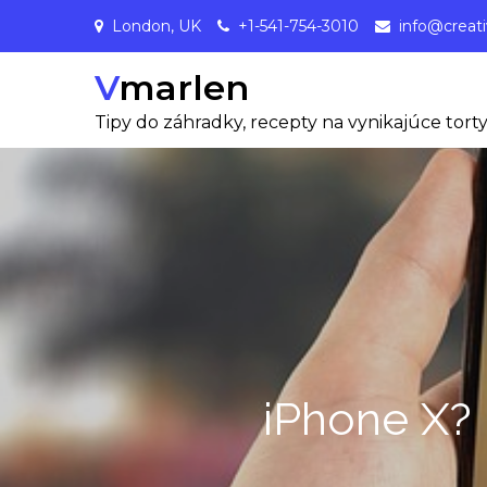
Skip
London, UK
+1-541-754-3010
info@creat
to
content
Vmarlen
Tipy do záhradky, recepty na vynikajúce torty,
iPhone X? 