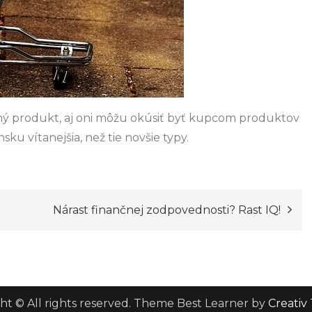
bný produkt, aj oni môžu okúsiť byť kupcom produktov
sku vítanejšia, než tie novšie typy.
Nárast finančnej zodpovednosti? Rast IQ!
ht © All rights reserved. Theme Best Learner by
Creativ