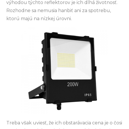
výhodou týchto reflektorov je ich dlhá životnosť.
Rozhodne sa nemusia hanbiť ani za spotrebu,
ktorú majú na nízkej úrovni.
Treba však uviesť, že ich obstarávacia cena je o čosi