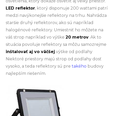
osvetlenia, ktorý dokáže osvetliť aj veľký priestor.
LED reflektor
, ktorý disponuje 200 wattami patrí
medzi navýkonejšie reflektory na trhu. Nahrádza
staršie druhý reflektorov, ako sú napríklad
halogénové reflektory. Umiestniť ho môžete na
váš strop napríklad vo výške
20 metrov
. Ak to
situácia povoľuje reflektory sa môžu samozrejme
inštalovať aj vo väčšej
výške od podlahy
Niektoré priestory majú strop od podlahy dosť
vysoko, a teda reflektory sú pre
takého
budovy
najlepším riešením.