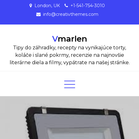
Skip
London, UK
+1-541-754-3010
to
info@creativthemes.com
content
Vmarlen
Tipy do záhradky, recepty na vynikajúce torty,
koláče i slané pokrmy, recenzie na najnovšie
literárne diela a filmy, vypátrate na našej stránke.