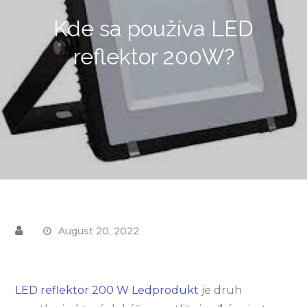
Kde sa používa LED
reflektor 200W?
August 20, 2022
LED reflektor 200 W Ledprodukt
je druh