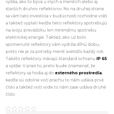
vyššia, ako to býva u iných a menších alebo aj
starších druhov reflektorov. No na druhej strane
sa vám tato investícia v budúcnosti rozhodne vráti
a taktiež vyplatí keďže tieto reflektory spotrebujú
na svoju prevádzku len minimálnu spotrebu
elektrickej energie. Taktiež, ako už bolo
spomenuté reflektory vám vydržia dlhú dobu,
preto nie je za potreby meniť svietidlo každý rok.
Takéto reflektory mávajú štandard ochranu
IP 65
a vyššie. V praxi to, preto bude znamenať, že
reflektory sa hodia aj do
externého prostredia
,
keďže sú odolne voči prachu to nám udáva prvé
číslo a taktiež voči vode to nám zase udáva druhé
číslo.