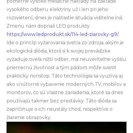
pomerne vysoké mesačné náklady na základe
vysokého odberu elektriny už i len pri jeho
rozsvietení, dnes je našťastie situácia viditeľne iná.
Zmenu nám dopriali LED produkty
https://www.ledprodukt.sk/114-led-ziarovky-g9/
.
Ide o princíp vyžarovania svetla zo zdroja, akým je
ekologická dióda, ktorá si k svojej prevádzke
vyžaduje oveľa nižší odber, má neuveriteľne vyššiu
priemernú životnosť a tým pádom môže svietiť
prakticky nonstop. Táto technológia sa využíva aj
ako vnútorné vybavenie moderných TV, mobilov a
monitorov, čo sú vlastne zariadenia, ktoré sa dnes
používajú takmer bez prestávky. Táto dióda sa
zapríčiňuje o ich neustály chod, respektíve o
žiarenie obrazovky.