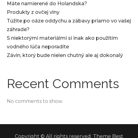
Máte namierené do Holandska?
Produkty z ovčej vlny
Túžite po oáze oddychu a zábavy priamo vo vašej
záhrade?
S niektorými materiálmi si inak ako použitím
vodného lúča neporadíte
Závin, ktorý bude nielen chutný ale aj dokonalý
Recent Comments
No comments to show.
Copyright © All rights reserved. Theme Best