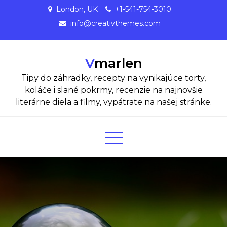
Skip
London, UK
+1-541-754-3010
to
info@creativthemes.com
content
Vmarlen
Tipy do záhradky, recepty na vynikajúce torty,
koláče i slané pokrmy, recenzie na najnovšie
literárne diela a filmy, vypátrate na našej stránke.