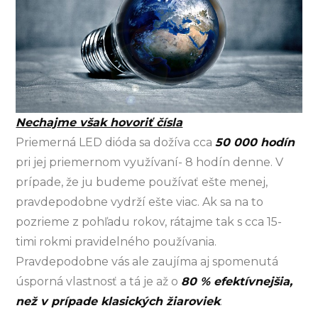
Nechajme však hovoriť čísla
Priemerná LED dióda sa dožíva cca
50 000 hodín
pri jej priemernom využívaní- 8 hodín denne. V
prípade, že ju budeme používať ešte menej,
pravdepodobne vydrží ešte viac. Ak sa na to
pozrieme z pohľadu rokov, rátajme tak s cca 15-
timi rokmi pravidelného používania.
Pravdepodobne vás ale zaujíma aj spomenutá
úsporná vlastnosť a tá je až o
80 % efektívnejšia,
než v prípade klasických žiaroviek
.