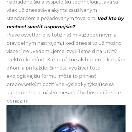
nadradenejšiu a vyspelejšiu technológiu, aká sa
však už dnes stáva akýmsi zaužívaným
štandardom a požadovaným tovarom.
Veď kto by
nechcel svietiť úspornejšie?
Práve osvetlenie je totiž našim každodenným a
pravidelným nástrojom, i keď dnes si to už možno
viacerí neuvedomujeme, zvykli sme si na určitý
elektro-komfort. Každopádne ak budeme každým
dňom a pri každej činnosti využívať túto
ekologickejšiu formu, môže to priniesť
predovšetkým pozitívne výsledky týkajúce sa
okrem iného aj nášho mesačného hospodárenia s
peniazmi.