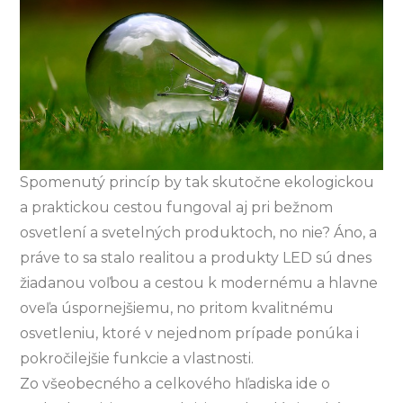
Spomenutý princíp by tak skutočne ekologickou
a praktickou cestou fungoval aj pri bežnom
osvetlení a svetelných produktoch, no nie? Áno, a
práve to sa stalo realitou a produkty LED sú dnes
žiadanou voľbou a cestou k modernému a hlavne
oveľa úspornejšiemu, no pritom kvalitnému
osvetleniu, ktoré v nejednom prípade ponúka i
pokročilejšie funkcie a vlastnosti.
Zo všeobecného a celkového hľadiska ide o