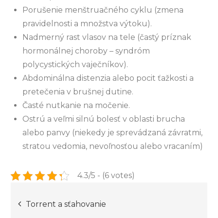
Porušenie menštruačného cyklu (zmena
pravidelnosti a množstva výtoku).
Nadmerný rast vlasov na tele (častý príznak
hormonálnej choroby – syndróm
polycystických vaječníkov).
Abdominálna distenzia alebo pocit ťažkosti a
pretečenia v brušnej dutine.
Časté nutkanie na močenie.
Ostrú a veľmi silnú bolesť v oblasti brucha
alebo panvy (niekedy je sprevádzaná závratmi,
stratou vedomia, nevoľnosťou alebo vracaním)
4.3/5 - (6 votes)
Post
Torrent a sťahovanie