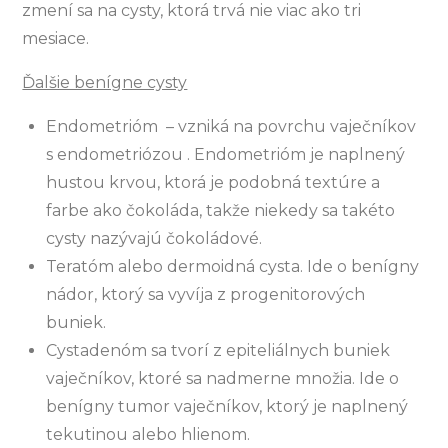
zmení sa na cysty, ktorá trvá nie viac ako tri
mesiace.
Ďalšie benígne cysty
Endometrióm – vzniká na povrchu vaječníkov
s endometriózou . Endometrióm je naplnený
hustou krvou, ktorá je podobná textúre a
farbe ako čokoláda, takže niekedy sa takéto
cysty nazývajú čokoládové.
Teratóm alebo dermoidná cysta. Ide o benígny
nádor, ktorý sa vyvíja z progenitorových
buniek.
Cystadenóm sa tvorí z epiteliálnych buniek
vaječníkov, ktoré sa nadmerne množia. Ide o
benígny tumor vaječníkov, ktorý je naplnený
tekutinou alebo hlienom.