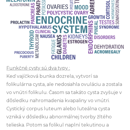
Funkčné cysty sú dva typy :
Keď vajíčková bunka dozrela, vytvorí sa
folikulárna cysta, ale nedosiahla ovuláciu a zostala
vo vnútri folikulu. Časom sa takáto cysta zvyšuje v
dôsledku nahromadenia kvapaliny vo vnútri.
Cystický corpus luteum alebo luteálna cysta
vzniká v dôsledku abnormálnej tvorby žltého
telieska. Potom sa folikul naplní tekutinou a