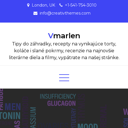
Skip
London, UK
+1-541-754-3010
to
info@creativthemes.com
content
Vmarlen
Tipy do záhradky, recepty na vynikajúce torty,
koláče i slané pokrmy, recenzie na najnovšie
literárne diela a filmy, vypátrate na našej stránke.