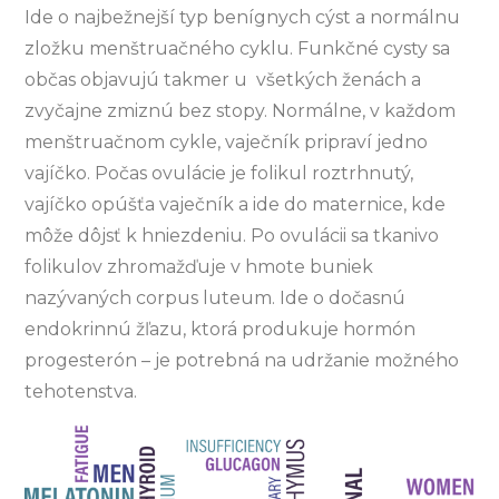
Ide o najbežnejší typ benígnych cýst a normálnu
zložku menštruačného cyklu. Funkčné cysty sa
občas objavujú takmer u všetkých ženách a
zvyčajne zmiznú bez stopy. Normálne, v každom
menštruačnom cykle, vaječník pripraví jedno
vajíčko. Počas ovulácie je folikul roztrhnutý,
vajíčko opúšťa vaječník a ide do maternice, kde
môže dôjsť k hniezdeniu. Po ovulácii sa tkanivo
folikulov zhromažďuje v hmote buniek
nazývaných corpus luteum. Ide o dočasnú
endokrinnú žľazu, ktorá produkuje hormón
progesterón – je potrebná na udržanie možného
tehotenstva.