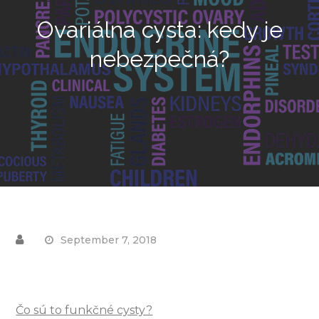
Ovariálna cysta: kedy je
nebezpečná?
September 7, 2018
Čo sú to funkčné cysty?