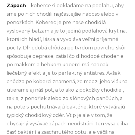
Zápach
– koberce si pokladáme na podlahu, aby
sme po nich chodili najčastejšie naboso alebo v
ponožkách. Koberec je pre naše chodidlá
vyslovený balzam a je to jediná podlahová krytina,
ktorá ich hladí, láska a vyvoláva veľmi príjemné
pocity. Dlhodobá chôdza po tvrdom povrchu skôr
spôsobuje depresie, zatiaľ čo dlhodobé chodenie
po mäkkom a hebkom koberci má naopak
liečebný efekt a je to perfektný antistres. Avšak
chôdza po koberci znamená, že medzi jeho vlákna
utierame aj náš pot, a to ako z pokožky chodidiel,
tak aj z ponožiek alebo zo silónových pančúch, a
na pote si pochutnávajú baktérie, ktoré vytvárajú
typický chodidlový odér. Vtip je ale v tom, že
obyčajný vysávač zápach neodstráni, ten vysaje iba
časť baktérií a zaschnutého potu, ale väčšina