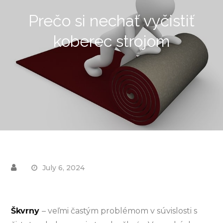
Prečo si nechať vyčistiť
koberec strojom
July 6, 2024
Škvrny
– veľmi častým problémom v súvislosti s