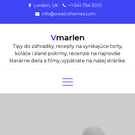
Skip
London, UK
+1-541-754-3010
to
info@creativthemes.com
content
Vmarlen
Tipy do záhradky, recepty na vynikajúce torty,
koláče i slané pokrmy, recenzie na najnovšie
literárne diela a filmy, vypátrate na našej stránke.