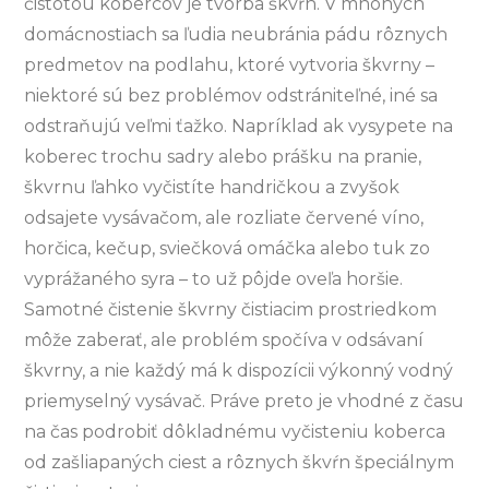
čistotou kobercov je tvorba škvŕn. V mnohých
domácnostiach sa ľudia neubránia pádu rôznych
predmetov na podlahu, ktoré vytvoria škvrny –
niektoré sú bez problémov odstrániteľné, iné sa
odstraňujú veľmi ťažko. Napríklad ak vysypete na
koberec trochu sadry alebo prášku na pranie,
škvrnu ľahko vyčistíte handričkou a zvyšok
odsajete vysávačom, ale rozliate červené víno,
horčica, kečup, sviečková omáčka alebo tuk zo
vyprážaného syra – to už pôjde oveľa horšie.
Samotné čistenie škvrny čistiacim prostriedkom
môže zaberať, ale problém spočíva v odsávaní
škvrny, a nie každý má k dispozícii výkonný vodný
priemyselný vysávač. Práve preto je vhodné z času
na čas podrobiť dôkladnému vyčisteniu koberca
od zašliapaných ciest a rôznych škvŕn špeciálnym